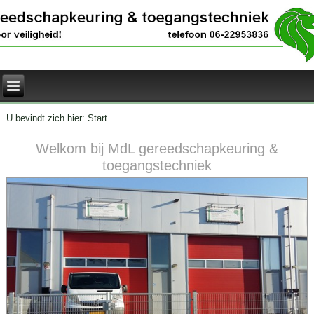
U bevindt zich hier:
Start
Welkom bij MdL gereedschapkeuring &
toegangstechniek